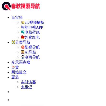
百宝箱
vip视频解析
智能电视APP
电脑壁纸
外卖红包
分类导航
影视导航
AI导航
电商导航
今天买点啥
赏
网站提交
更多
实时访客
大事记