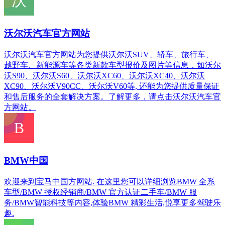
沃尔沃汽车官方网站
沃尔沃汽车官方网站为您提供沃尔沃SUV、轿车、旅行车、
越野车、新能源车等各类新款车型报价及图片等信息，如沃尔
沃S90、沃尔沃S60、沃尔沃XC60、沃尔沃XC40、沃尔沃
XC90、沃尔沃V90CC、沃尔沃V60等, 还能为您提供质量保证
和售后服务的全套解决方案。了解更多，请点击沃尔沃汽车官
方网站。
BMW中国
欢迎来到宝马中国方网站. 在这里您可以详细浏览BMW 全系
车型/BMW 授权经销商/BMW 官方认证二手车/BMW 服
务/BMW智能科技等内容,体验BMW 精彩生活,悦享更多驾驶乐
趣.