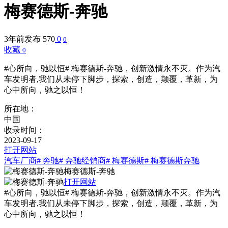
梅赛德斯-奔驰
3年前发布
570
0
0
收藏
0
#心所向，驰以恒# 梅赛德斯-奔驰，创新激情永不灭。作为汽
车发明者,我们从未停下脚步，探索，创造，颠覆，革新，为
心中所向，驰之以恒！
所在地：
中国
收录时间：
2023-09-17
打开网站
汽车厂商
# 奔驰
# 奔驰经销商
# 梅赛德斯
# 梅赛德斯奔驰
梅赛德斯-奔驰
打开网站
#心所向，驰以恒# 梅赛德斯-奔驰，创新激情永不灭。作为汽
车发明者,我们从未停下脚步，探索，创造，颠覆，革新，为
心中所向，驰之以恒！