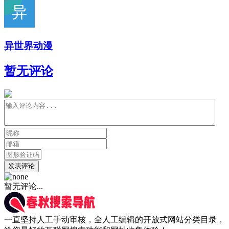
异世界动漫
暂无评论
发表评论
暂无评论...
一直坚持人工手动审核，全人工编辑的开放式网站分类目录，