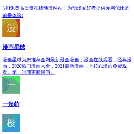
[💰]免费高质量在线动漫网站！为动漫爱好者提供无与伦比的
追番体验!
漫画星球
漫画星球为您推荐全网最新最全漫画，漫画在线观看，经典漫
画，2020热门漫画大全，2021最新漫画，下拉式漫画免费观
看。第一时间更新漫画。
一起萌