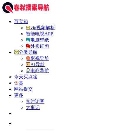
百宝箱
vip视频解析
智能电视APP
电脑壁纸
外卖红包
分类导航
影视导航
AI导航
电商导航
今天买点啥
赏
网站提交
更多
实时访客
大事记