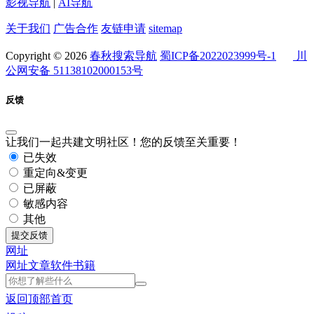
影视导航
|
AI导航
关于我们
广告合作
友链申请
sitemap
Copyright © 2026
春秋搜索导航
蜀ICP备2022023999号-1
川
公网安备 51138102000153号
反馈
让我们一起共建文明社区！您的反馈至关重要！
已失效
重定向&变更
已屏蔽
敏感内容
其他
提交反馈
网址
网址
文章
软件
书籍
返回顶部
首页