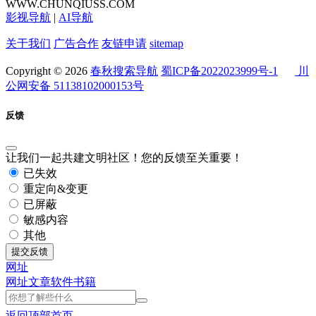
WWW.CHUNQIUSS.COM
影视导航
|
AI导航
关于我们
广告合作
友链申请
sitemap
Copyright © 2026
春秋搜索导航
蜀ICP备2022023999号-1
川
公网安备 51138102000153号
反馈
让我们一起共建文明社区！您的反馈至关重要！
已失效
重定向&变更
已屏蔽
敏感内容
其他
提交反馈
网址
网址
文章
软件
书籍
返回顶部
首页