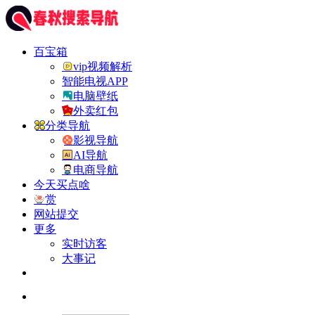
百宝箱
vip视频解析
智能电视APP
电脑壁纸
外卖红包
分类导航
影视导航
AI导航
电商导航
今天买点啥
赏
网站提交
更多
实时访客
大事记