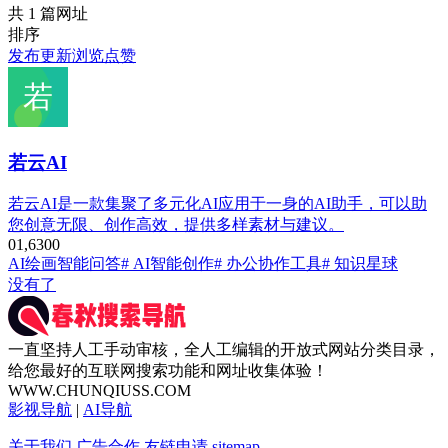
共 1 篇网址
排序
发布
更新
浏览
点赞
若云AI
若云AI是一款集聚了多元化AI应用于一身的AI助手，可以助
您创意无限、创作高效，提供多样素材与建议。
0
1,630
0
AI绘画
智能问答
# AI智能创作
# 办公协作工具
# 知识星球
没有了
一直坚持人工手动审核，全人工编辑的开放式网站分类目录，
给您最好的互联网搜索功能和网址收集体验！
WWW.CHUNQIUSS.COM
影视导航
|
AI导航
关于我们
广告合作
友链申请
sitemap