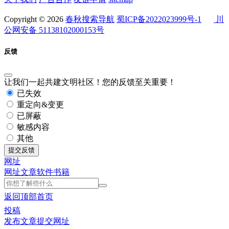
Copyright © 2026
春秋搜索导航
蜀ICP备2022023999号-1
川
公网安备 51138102000153号
反馈
让我们一起共建文明社区！您的反馈至关重要！
已失效
重定向&变更
已屏蔽
敏感内容
其他
提交反馈
网址
网址
文章
软件
书籍
返回顶部
首页
投稿
发布文章
提交网址