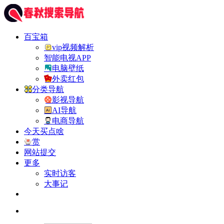
百宝箱
vip视频解析
智能电视APP
电脑壁纸
外卖红包
分类导航
影视导航
AI导航
电商导航
今天买点啥
赏
网站提交
更多
实时访客
大事记