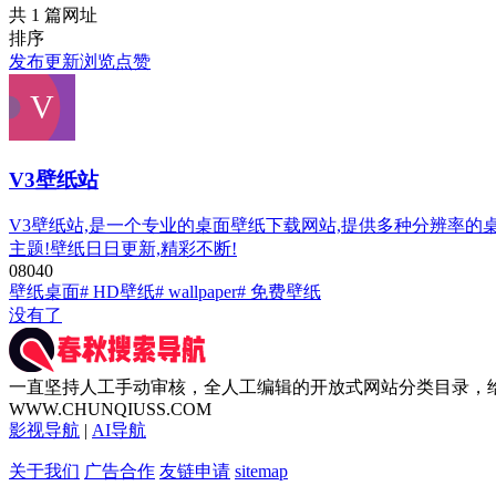
共 1 篇网址
排序
发布
更新
浏览
点赞
V3壁纸站
V3壁纸站,是一个专业的桌面壁纸下载网站,提供多种分辨率的桌面壁纸
主题!壁纸日日更新,精彩不断!
0
804
0
壁纸桌面
# HD壁纸
# wallpaper
# 免费壁纸
没有了
一直坚持人工手动审核，全人工编辑的开放式网站分类目录，
WWW.CHUNQIUSS.COM
影视导航
|
AI导航
关于我们
广告合作
友链申请
sitemap