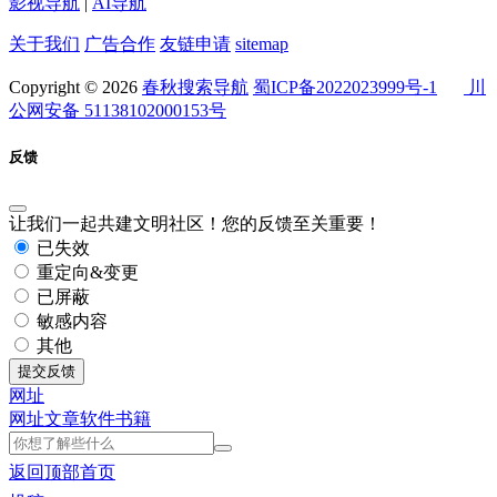
影视导航
|
AI导航
关于我们
广告合作
友链申请
sitemap
Copyright © 2026
春秋搜索导航
蜀ICP备2022023999号-1
川
公网安备 51138102000153号
反馈
让我们一起共建文明社区！您的反馈至关重要！
已失效
重定向&变更
已屏蔽
敏感内容
其他
提交反馈
网址
网址
文章
软件
书籍
返回顶部
首页