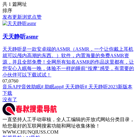
共 1 篇网址
排序
发布
更新
浏览
点赞
天天静听asmr
天天静听是一款安卓端的ASMR（ASMR，一个让你戴上耳机
就可以颅内高潮的东西。）软件，内置海量的免费ASMR资
源，并且全部免费！全网所有知名ASMR的作品这里都有，让
您安心入眠每一晚，体验不一样的睡前"按摩"感受，有需要的
小伙伴可以下载试试！
0
7,076
0
音乐APP
音效助眠
# 助眠app
# 天天静听
# 天天静听2023新版本
下载
没有了
一直坚持人工手动审核，全人工编辑的开放式网站分类目录，
给您最好的互联网搜索功能和网址收集体验！
WWW.CHUNQIUSS.COM