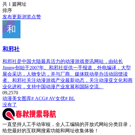
共 1 篇网址
排序
发布
更新
浏览
点赞
和邪社
和邪社是中国大陆最具活力的动漫游戏资讯网站，由站长
Jimmy创始于2007年。和邪社提供一手报道，外电编译，大型
展会采访，人物专访，并与厂商、媒体联动举办活动回馈读
者。和邪社关注动漫游戏产业最新动态，关注动漫亚文化和商
业化进程，支持中国动漫产业发展和国际交流。
0
9,257
0
动漫
美女图库
# ACG
# AV女优
# BL
没有了
一直坚持人工手动审核，全人工编辑的开放式网站分类目录，
给您最好的互联网搜索功能和网址收集体验！