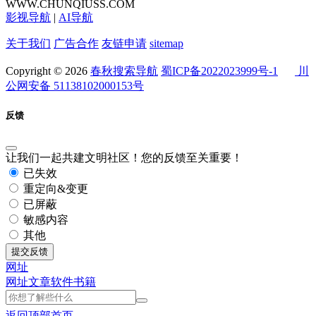
WWW.CHUNQIUSS.COM
影视导航
|
AI导航
关于我们
广告合作
友链申请
sitemap
Copyright © 2026
春秋搜索导航
蜀ICP备2022023999号-1
川
公网安备 51138102000153号
反馈
让我们一起共建文明社区！您的反馈至关重要！
已失效
重定向&变更
已屏蔽
敏感内容
其他
提交反馈
网址
网址
文章
软件
书籍
返回顶部
首页