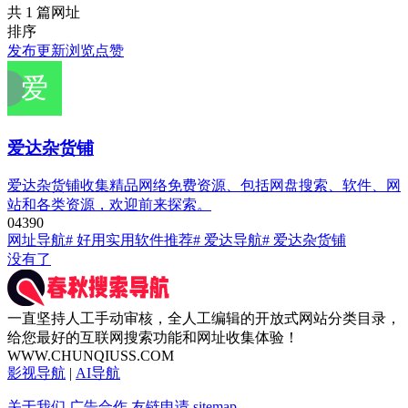
共 1 篇网址
排序
发布
更新
浏览
点赞
爱达杂货铺
爱达杂货铺收集精品网络免费资源、包括网盘搜索、软件、网
站和各类资源，欢迎前来探索。
0
439
0
网址导航
# 好用实用软件推荐
# 爱达导航
# 爱达杂货铺
没有了
一直坚持人工手动审核，全人工编辑的开放式网站分类目录，
给您最好的互联网搜索功能和网址收集体验！
WWW.CHUNQIUSS.COM
影视导航
|
AI导航
关于我们
广告合作
友链申请
sitemap