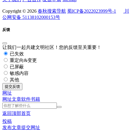
Copyright © 2026
春秋搜索导航
蜀ICP备2022023999号-1
川
公网安备 51138102000153号
反馈
让我们一起共建文明社区！您的反馈至关重要！
已失效
重定向&变更
已屏蔽
敏感内容
其他
提交反馈
网址
网址
文章
软件
书籍
返回顶部
首页
投稿
发布文章
提交网址