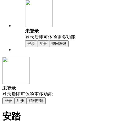
未登录
登录后即可体验更多功能
登录
注册
找回密码
未登录
登录后即可体验更多功能
登录
注册
找回密码
安踏