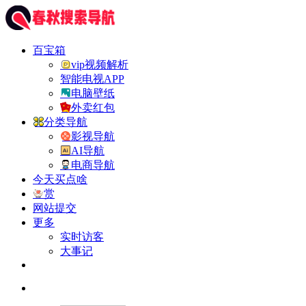
百宝箱
vip视频解析
智能电视APP
电脑壁纸
外卖红包
分类导航
影视导航
AI导航
电商导航
今天买点啥
赏
网站提交
更多
实时访客
大事记