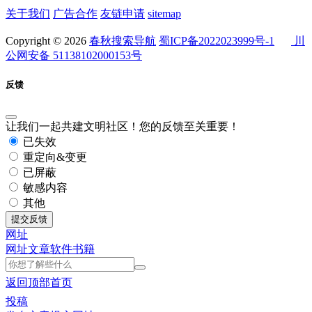
关于我们
广告合作
友链申请
sitemap
Copyright © 2026
春秋搜索导航
蜀ICP备2022023999号-1
川
公网安备 51138102000153号
反馈
让我们一起共建文明社区！您的反馈至关重要！
已失效
重定向&变更
已屏蔽
敏感内容
其他
提交反馈
网址
网址
文章
软件
书籍
返回顶部
首页
投稿