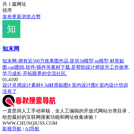
共 1 篇网址
排序
发布
更新
浏览
点赞
知末网
知末网-拥有近500万效果图作品,提供3d模型,su模型,材质贴
图,cad图纸,软件/插件等素材下载.是帮助设计师提升工作效率,
学习成长,开拓眼界的交流社区.
0
1,410
0
设计灵感
设计素材
# 3d材质贴图
# 室内设计图
# 室内设计培训
没有了
一直坚持人工手动审核，全人工编辑的开放式网站分类目录，
给您最好的互联网搜索功能和网址收集体验！
WWW.CHUNQIUSS.COM
影视导航
|
AI导航