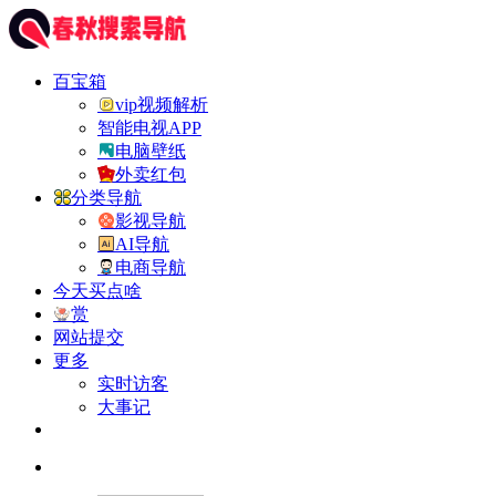
百宝箱
vip视频解析
智能电视APP
电脑壁纸
外卖红包
分类导航
影视导航
AI导航
电商导航
今天买点啥
赏
网站提交
更多
实时访客
大事记