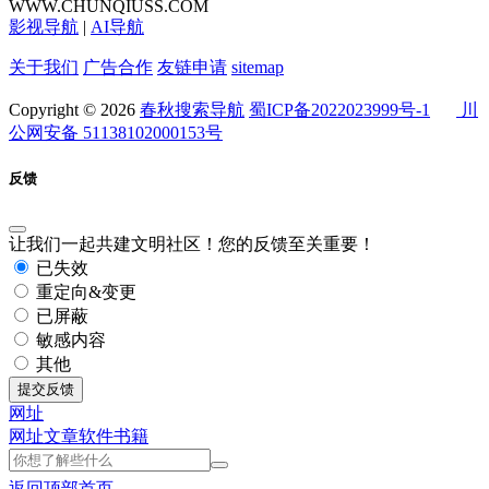
WWW.CHUNQIUSS.COM
影视导航
|
AI导航
关于我们
广告合作
友链申请
sitemap
Copyright © 2026
春秋搜索导航
蜀ICP备2022023999号-1
川
公网安备 51138102000153号
反馈
让我们一起共建文明社区！您的反馈至关重要！
已失效
重定向&变更
已屏蔽
敏感内容
其他
提交反馈
网址
网址
文章
软件
书籍
返回顶部
首页