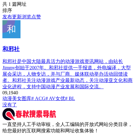
共 1 篇网址
排序
发布
更新
浏览
点赞
和邪社
和邪社是中国大陆最具活力的动漫游戏资讯网站，由站长
Jimmy创始于2007年。和邪社提供一手报道，外电编译，大型
展会采访，人物专访，并与厂商、媒体联动举办活动回馈读
者。和邪社关注动漫游戏产业最新动态，关注动漫亚文化和商
业化进程，支持中国动漫产业发展和国际交流。
0
9,194
0
动漫
美女图库
# ACG
# AV女优
# BL
没有了
一直坚持人工手动审核，全人工编辑的开放式网站分类目录，
给您最好的互联网搜索功能和网址收集体验！