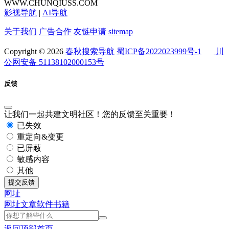
WWW.CHUNQIUSS.COM
影视导航
|
AI导航
关于我们
广告合作
友链申请
sitemap
Copyright © 2026
春秋搜索导航
蜀ICP备2022023999号-1
川
公网安备 51138102000153号
反馈
让我们一起共建文明社区！您的反馈至关重要！
已失效
重定向&变更
已屏蔽
敏感内容
其他
提交反馈
网址
网址
文章
软件
书籍
返回顶部
首页