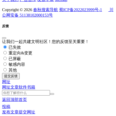
Copyright © 2026
春秋搜索导航
蜀ICP备2022023999号-1
川
公网安备 51138102000153号
反馈
让我们一起共建文明社区！您的反馈至关重要！
已失效
重定向&变更
已屏蔽
敏感内容
其他
提交反馈
网址
网址
文章
软件
书籍
返回顶部
首页
投稿
发布文章
提交网址