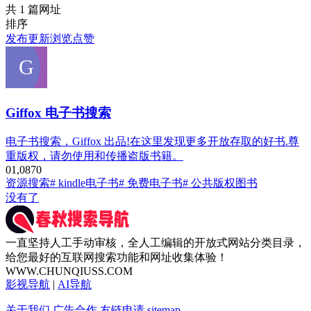
共 1 篇网址
排序
发布
更新
浏览
点赞
Giffox 电子书搜索
电子书搜索，Giffox 出品!在这里发现更多开放存取的好书.尊
重版权，请勿使用和传播盗版书籍。
0
1,087
0
资源搜索
# kindle电子书
# 免费电子书
# 公共版权图书
没有了
一直坚持人工手动审核，全人工编辑的开放式网站分类目录，
给您最好的互联网搜索功能和网址收集体验！
WWW.CHUNQIUSS.COM
影视导航
|
AI导航
关于我们
广告合作
友链申请
sitemap