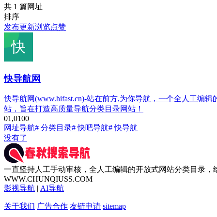
共 1 篇网址
排序
发布
更新
浏览
点赞
快导航网
快导航网(www.hifast.cn)-站在前方,为你导航，
站，旨在打造高质量导航分类目录网站！
0
1,010
0
网址导航
# 分类目录
# 快吧导航
# 快导航
没有了
一直坚持人工手动审核，全人工编辑的开放式网站分类目录，
WWW.CHUNQIUSS.COM
影视导航
|
AI导航
关于我们
广告合作
友链申请
sitemap