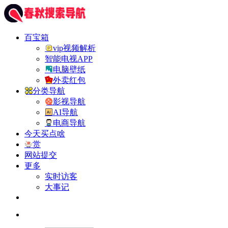
百宝箱
vip视频解析
智能电视APP
电脑壁纸
外卖红包
分类导航
影视导航
AI导航
电商导航
今天买点啥
赏
网站提交
更多
实时访客
大事记