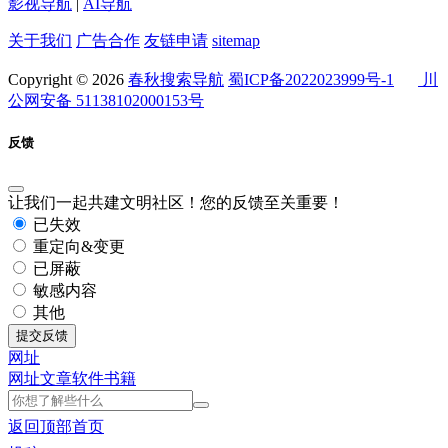
影视导航
|
AI导航
关于我们
广告合作
友链申请
sitemap
Copyright © 2026
春秋搜索导航
蜀ICP备2022023999号-1
川
公网安备 51138102000153号
反馈
让我们一起共建文明社区！您的反馈至关重要！
已失效
重定向&变更
已屏蔽
敏感内容
其他
提交反馈
网址
网址
文章
软件
书籍
返回顶部
首页