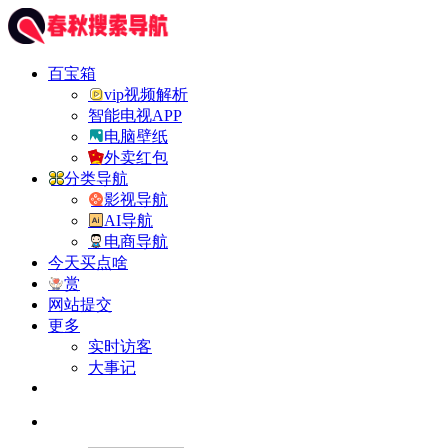
百宝箱
vip视频解析
智能电视APP
电脑壁纸
外卖红包
分类导航
影视导航
AI导航
电商导航
今天买点啥
赏
网站提交
更多
实时访客
大事记