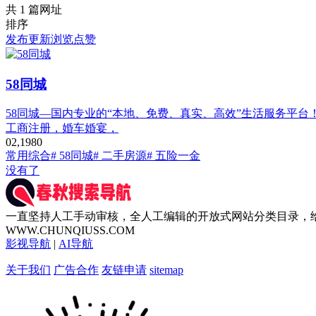
共 1 篇网址
排序
发布
更新
浏览
点赞
58同城
58同城—国内专业的“本地、免费、真实、高效”生活服务平
工商注册，婚车婚宴，
0
2,198
0
常用综合
# 58同城
# 二手房源
# 五险一金
没有了
一直坚持人工手动审核，全人工编辑的开放式网站分类目录，
WWW.CHUNQIUSS.COM
影视导航
|
AI导航
关于我们
广告合作
友链申请
sitemap