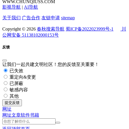
WWW.CHUNQIUSS.COM
影视导航
|
AI导航
关于我们
广告合作
友链申请
sitemap
Copyright © 2026
春秋搜索导航
蜀ICP备2022023999号-1
川
公网安备 51138102000153号
反馈
让我们一起共建文明社区！您的反馈至关重要！
已失效
重定向&变更
已屏蔽
敏感内容
其他
提交反馈
网址
网址
文章
软件
书籍
返回顶部
首页