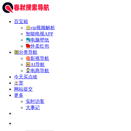
百宝箱
vip视频解析
智能电视APP
电脑壁纸
外卖红包
分类导航
影视导航
AI导航
电商导航
今天买点啥
赏
网站提交
更多
实时访客
大事记