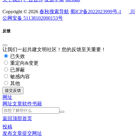
Copyright © 2026
春秋搜索导航
蜀ICP备2022023999号-1
川
公网安备 51138102000153号
反馈
让我们一起共建文明社区！您的反馈至关重要！
已失效
重定向&变更
已屏蔽
敏感内容
其他
提交反馈
网址
网址
文章
软件
书籍
返回顶部
首页
投稿
发布文章
提交网址