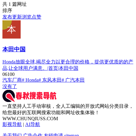
共 1 篇网址
排序
发布
更新
浏览
点赞
本田中国
Honda放眼全球,竭尽全力以更合理的价格，提供更优质的的产
品,让全球用户满意。|首页|本田中国
0
610
0
汽车厂商
# Honda
# 东风本田
# 广汽本田
没有了
一直坚持人工手动审核，全人工编辑的开放式网站分类目录，
给您最好的互联网搜索功能和网址收集体验！
WWW.CHUNQIUSS.COM
影视导航
|
AI导航
关于我们
广告合作
友链申请
sitemap