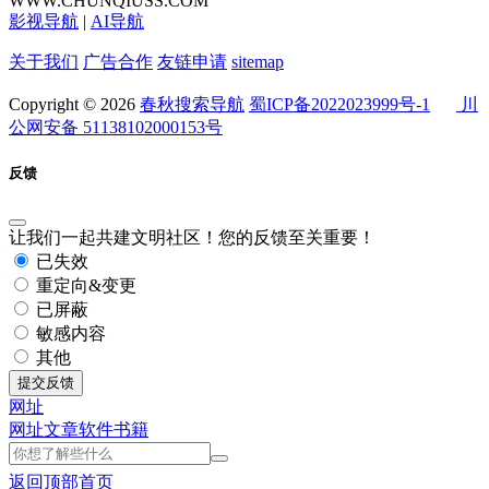
WWW.CHUNQIUSS.COM
影视导航
|
AI导航
关于我们
广告合作
友链申请
sitemap
Copyright © 2026
春秋搜索导航
蜀ICP备2022023999号-1
川
公网安备 51138102000153号
反馈
让我们一起共建文明社区！您的反馈至关重要！
已失效
重定向&变更
已屏蔽
敏感内容
其他
提交反馈
网址
网址
文章
软件
书籍
返回顶部
首页