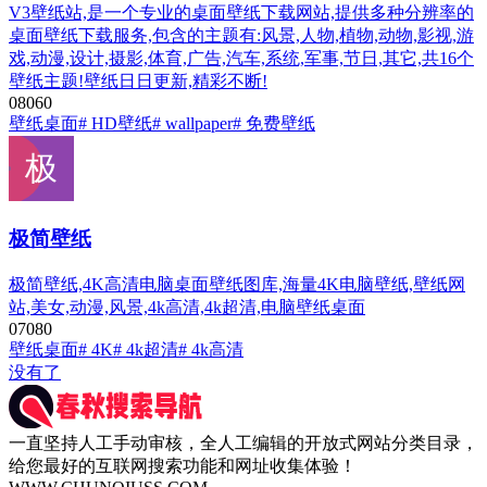
V3壁纸站,是一个专业的桌面壁纸下载网站,提供多种分辨率的
桌面壁纸下载服务,包含的主题有:风景,人物,植物,动物,影视,游
戏,动漫,设计,摄影,体育,广告,汽车,系统,军事,节日,其它,共16个
壁纸主题!壁纸日日更新,精彩不断!
0
806
0
壁纸桌面
# HD壁纸
# wallpaper
# 免费壁纸
极简壁纸
极简壁纸,4K高清电脑桌面壁纸图库,海量4K电脑壁纸,壁纸网
站,美女,动漫,风景,4k高清,4k超清,电脑壁纸桌面
0
708
0
壁纸桌面
# 4K
# 4k超清
# 4k高清
没有了
一直坚持人工手动审核，全人工编辑的开放式网站分类目录，
给您最好的互联网搜索功能和网址收集体验！