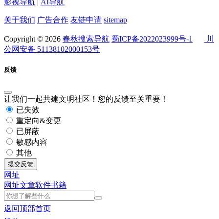
影视导航
|
AI导航
关于我们
广告合作
友链申请
sitemap
Copyright © 2026
春秋搜索导航
蜀ICP备2022023999号-1
川
公网安备 51138102000153号
反馈
让我们一起共建文明社区！您的反馈至关重要！
已失效
重定向&变更
已屏蔽
敏感内容
其他
提交反馈
网址
网址
文章
软件
书籍
返回顶部
首页