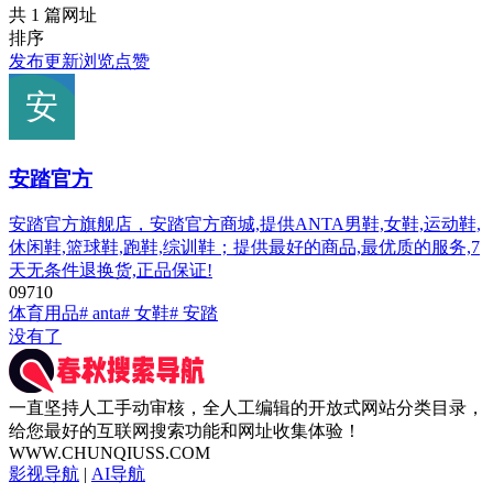
共 1 篇网址
排序
发布
更新
浏览
点赞
安踏官方
安踏官方旗舰店，安踏官方商城,提供ANTA男鞋,女鞋,运动鞋,
休闲鞋,篮球鞋,跑鞋,综训鞋；提供最好的商品,最优质的服务,7
天无条件退换货,正品保证!
0
971
0
体育用品
# anta
# 女鞋
# 安踏
没有了
一直坚持人工手动审核，全人工编辑的开放式网站分类目录，
给您最好的互联网搜索功能和网址收集体验！
WWW.CHUNQIUSS.COM
影视导航
|
AI导航