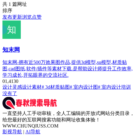
共 1 篇网址
排序
发布
更新
浏览
点赞
知末网
知末网-拥有近500万效果图作品,提供3d模型,su模型,材质贴
图,cad图纸,软件/插件等素材下载.是帮助设计师提升工作效率,
学习成长,开拓眼界的交流社区.
0
1,413
0
设计灵感
设计素材
# 3d材质贴图
# 室内设计图
# 室内设计培训
没有了
一直坚持人工手动审核，全人工编辑的开放式网站分类目录，
给您最好的互联网搜索功能和网址收集体验！
WWW.CHUNQIUSS.COM
影视导航
|
AI导航