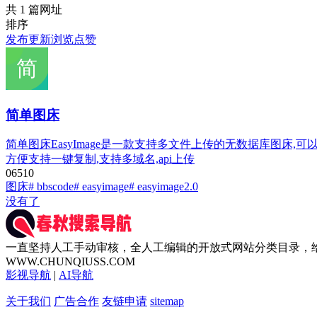
共 1 篇网址
排序
发布
更新
浏览
点赞
简单图床
简单图床EasyImage是一款支持多文件上传的无数据库图床,可以完
方便支持一键复制,支持多域名,api上传
0
651
0
图床
# bbscode
# easyimage
# easyimage2.0
没有了
一直坚持人工手动审核，全人工编辑的开放式网站分类目录，
WWW.CHUNQIUSS.COM
影视导航
|
AI导航
关于我们
广告合作
友链申请
sitemap