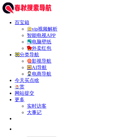
百宝箱
vip视频解析
智能电视APP
电脑壁纸
外卖红包
分类导航
影视导航
AI导航
电商导航
今天买点啥
赏
网站提交
更多
实时访客
大事记