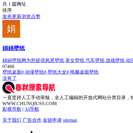
共 1 篇网址
排序
发布
更新
浏览
点赞
娟娟壁纸
娟娟壁纸网为您提供风景壁纸,美女壁纸,汽车壁纸,游戏壁纸,动
0
746
0
壁纸桌面
# 动漫壁纸
# 壁纸大全
# 电脑桌面壁纸
没有了
一直坚持人工手动审核，全人工编辑的开放式网站分类目录，
WWW.CHUNQIUSS.COM
影视导航
|
AI导航
关于我们
广告合作
友链申请
sitemap