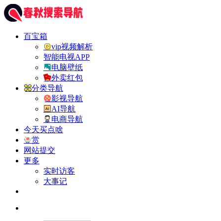
百宝箱
vip视频解析
智能电视APP
电脑壁纸
外卖红包
分类导航
影视导航
AI导航
电商导航
今天买点啥
赏
网站提交
更多
实时访客
大事记