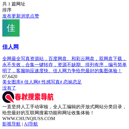
共 1 篇网址
排序
发布
更新
浏览
点赞
佳人网
全网最全写真资源站，百度网盘、和彩云网盘，双网盘下载，
永不失效，合集一键转存，资源不缺期、排列有序，编号简单
明了，客服响应速度快。佳人网力争给您最好的集图体验！
0
7,642
0
美女图库
# 佳人网
# 性感写真
# 恋袜恋足
没有了
一直坚持人工手动审核，全人工编辑的开放式网站分类目录，
给您最好的互联网搜索功能和网址收集体验！
WWW.CHUNQIUSS.COM
影视导航
|
AI导航