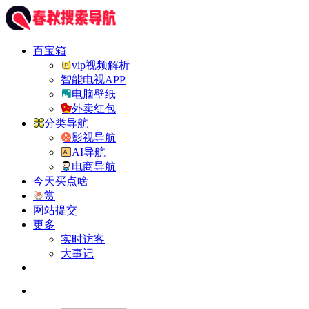
百宝箱
vip视频解析
智能电视APP
电脑壁纸
外卖红包
分类导航
影视导航
AI导航
电商导航
今天买点啥
赏
网站提交
更多
实时访客
大事记