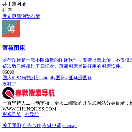
共 1 篇网址
排序
发布
更新
浏览
点赞
薄荷图床
薄荷图床是一款不限流量的图床软件，支持批量上传，不仅仅是
链次数已经超过了四亿次。薄荷图床是最好用的图床软件。
0
689
0
图床
# PDF转链接
# shopify图床
# 亚马逊图床
没有了
一直坚持人工手动审核，全人工编辑的开放式网站分类目录，
WWW.CHUNQIUSS.COM
影视导航
|
AI导航
关于我们
广告合作
友链申请
sitemap