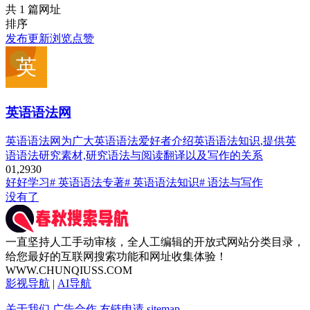
共 1 篇网址
排序
发布
更新
浏览
点赞
英语语法网
英语语法网为广大英语语法爱好者介绍英语语法知识,提供英
语语法研究素材,研究语法与阅读翻译以及写作的关系
0
1,293
0
好好学习
# 英语语法专著
# 英语语法知识
# 语法与写作
没有了
一直坚持人工手动审核，全人工编辑的开放式网站分类目录，
给您最好的互联网搜索功能和网址收集体验！
WWW.CHUNQIUSS.COM
影视导航
|
AI导航
关于我们
广告合作
友链申请
sitemap