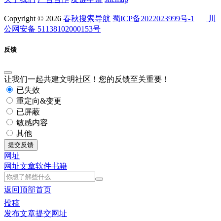
Copyright © 2026
春秋搜索导航
蜀ICP备2022023999号-1
川
公网安备 51138102000153号
反馈
让我们一起共建文明社区！您的反馈至关重要！
已失效
重定向&变更
已屏蔽
敏感内容
其他
提交反馈
网址
网址
文章
软件
书籍
返回顶部
首页
投稿
发布文章
提交网址