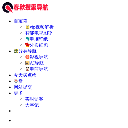
百宝箱
vip视频解析
智能电视APP
电脑壁纸
外卖红包
分类导航
影视导航
AI导航
电商导航
今天买点啥
赏
网站提交
更多
实时访客
大事记