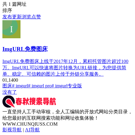
共 1 篇网址
排序
发布
更新
浏览
点赞
ImgURL免费图床
ImgURL免费图床上线于2017年12月，累积托管图片超过100
万。ImgURL可以快速将图片转换为URL链接，为您提供简
单、稳定、可信赖的图片上传于外链分享服务。
0
1,140
0
图床
# imgurl
# imgurl pro
# imgurl专业版
没有了
一直坚持人工手动审核，全人工编辑的开放式网站分类目录，
给您最好的互联网搜索功能和网址收集体验！
WWW.CHUNQIUSS.COM
影视导航
|
AI导航