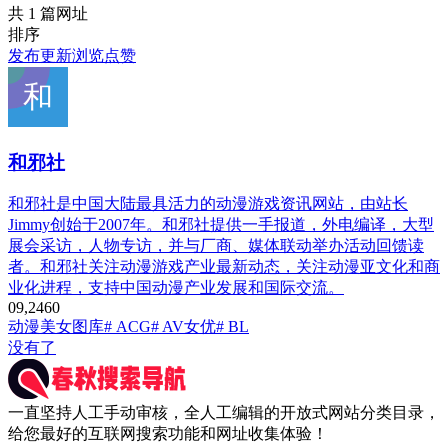
共 1 篇网址
排序
发布
更新
浏览
点赞
和邪社
和邪社是中国大陆最具活力的动漫游戏资讯网站，由站长
Jimmy创始于2007年。和邪社提供一手报道，外电编译，大型
展会采访，人物专访，并与厂商、媒体联动举办活动回馈读
者。和邪社关注动漫游戏产业最新动态，关注动漫亚文化和商
业化进程，支持中国动漫产业发展和国际交流。
0
9,246
0
动漫
美女图库
# ACG
# AV女优
# BL
没有了
一直坚持人工手动审核，全人工编辑的开放式网站分类目录，
给您最好的互联网搜索功能和网址收集体验！