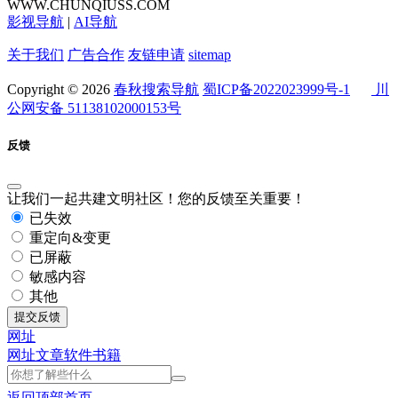
WWW.CHUNQIUSS.COM
影视导航
|
AI导航
关于我们
广告合作
友链申请
sitemap
Copyright © 2026
春秋搜索导航
蜀ICP备2022023999号-1
川
公网安备 51138102000153号
反馈
让我们一起共建文明社区！您的反馈至关重要！
已失效
重定向&变更
已屏蔽
敏感内容
其他
提交反馈
网址
网址
文章
软件
书籍
返回顶部
首页