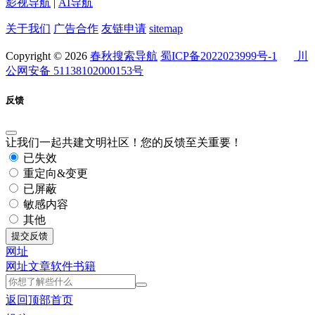
影视导航
|
AI导航
关于我们
广告合作
友链申请
sitemap
Copyright © 2026
春秋搜索导航
蜀ICP备2022023999号-1
川
公网安备 51138102000153号
反馈
让我们一起共建文明社区！您的反馈至关重要！
已失效
重定向&变更
已屏蔽
敏感内容
其他
提交反馈
网址
网址
文章
软件
书籍
返回顶部
首页