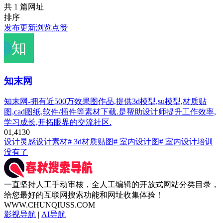
共 1 篇网址
排序
发布
更新
浏览
点赞
知末网
知末网-拥有近500万效果图作品,提供3d模型,su模型,材质贴
图,cad图纸,软件/插件等素材下载.是帮助设计师提升工作效率,
学习成长,开拓眼界的交流社区.
0
1,413
0
设计灵感
设计素材
# 3d材质贴图
# 室内设计图
# 室内设计培训
没有了
一直坚持人工手动审核，全人工编辑的开放式网站分类目录，
给您最好的互联网搜索功能和网址收集体验！
WWW.CHUNQIUSS.COM
影视导航
|
AI导航