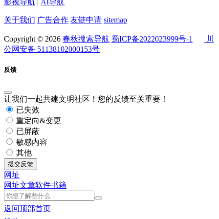
影视导航
|
AI导航
关于我们
广告合作
友链申请
sitemap
Copyright © 2026
春秋搜索导航
蜀ICP备2022023999号-1
川
公网安备 51138102000153号
反馈
让我们一起共建文明社区！您的反馈至关重要！
已失效
重定向&变更
已屏蔽
敏感内容
其他
提交反馈
网址
网址
文章
软件
书籍
返回顶部
首页