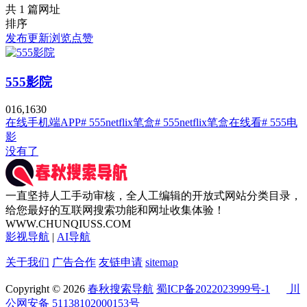
共 1 篇网址
排序
发布
更新
浏览
点赞
555影院
0
16,163
0
在线
手机端APP
# 555netflix笔盒
# 555netflix笔盒在线看
# 555电
影
没有了
一直坚持人工手动审核，全人工编辑的开放式网站分类目录，
给您最好的互联网搜索功能和网址收集体验！
WWW.CHUNQIUSS.COM
影视导航
|
AI导航
关于我们
广告合作
友链申请
sitemap
Copyright © 2026
春秋搜索导航
蜀ICP备2022023999号-1
川
公网安备 51138102000153号