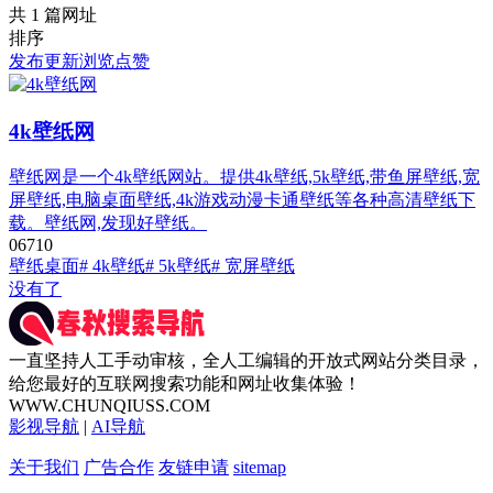
共 1 篇网址
排序
发布
更新
浏览
点赞
4k壁纸网
壁纸网是一个4k壁纸网站。提供4k壁纸,5k壁纸,带鱼屏壁纸,宽
屏壁纸,电脑桌面壁纸,4k游戏动漫卡通壁纸等各种高清壁纸下
载。壁纸网,发现好壁纸。
0
671
0
壁纸桌面
# 4k壁纸
# 5k壁纸
# 宽屏壁纸
没有了
一直坚持人工手动审核，全人工编辑的开放式网站分类目录，
给您最好的互联网搜索功能和网址收集体验！
WWW.CHUNQIUSS.COM
影视导航
|
AI导航
关于我们
广告合作
友链申请
sitemap