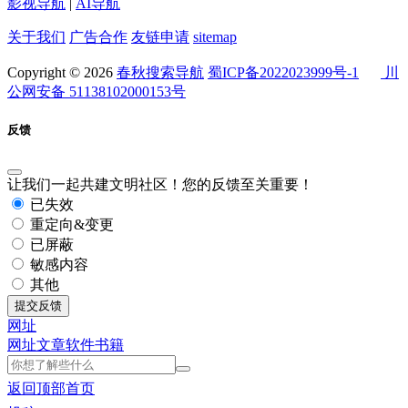
影视导航
|
AI导航
关于我们
广告合作
友链申请
sitemap
Copyright © 2026
春秋搜索导航
蜀ICP备2022023999号-1
川
公网安备 51138102000153号
反馈
让我们一起共建文明社区！您的反馈至关重要！
已失效
重定向&变更
已屏蔽
敏感内容
其他
提交反馈
网址
网址
文章
软件
书籍
返回顶部
首页