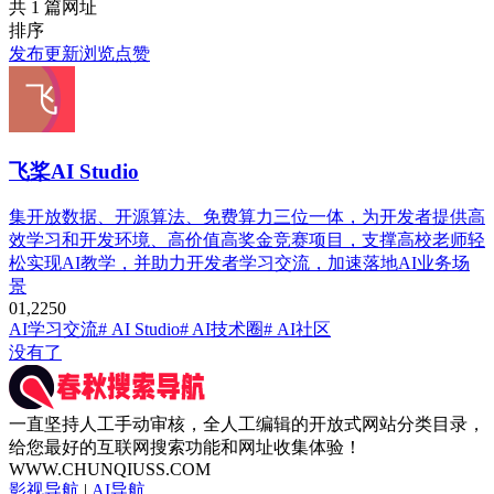
共 1 篇网址
排序
发布
更新
浏览
点赞
飞桨AI Studio
集开放数据、开源算法、免费算力三位一体，为开发者提供高
效学习和开发环境、高价值高奖金竞赛项目，支撑高校老师轻
松实现AI教学，并助力开发者学习交流，加速落地AI业务场
景
0
1,225
0
AI学习交流
# AI Studio
# AI技术圈
# AI社区
没有了
一直坚持人工手动审核，全人工编辑的开放式网站分类目录，
给您最好的互联网搜索功能和网址收集体验！
WWW.CHUNQIUSS.COM
影视导航
|
AI导航