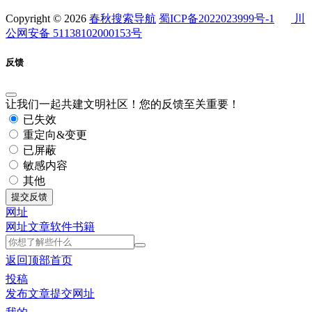
Copyright © 2026
春秋搜索导航
蜀ICP备2022023999号-1
川
公网安备 51138102000153号
反馈
让我们一起共建文明社区！您的反馈至关重要！
已失效
重定向&变更
已屏蔽
敏感内容
其他
提交反馈
网址
网址
文章
软件
书籍
返回顶部
首页
投稿
发布文章
提交网址