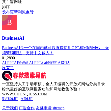
共 1 篇网址
排序
发布
更新
浏览
点赞
BusinessAI
BusinessAI是一个在国内就可以直接使用GPT和MJ的网站， 无
须繁琐魔法，支持中文输入！
0
1,289
0
AI PPT
AI绘画
# AI PPT
# ai创作
# AI对话
没有了
一直坚持人工手动审核，全人工编辑的开放式网站分类目录，
给您最好的互联网搜索功能和网址收集体验！
WWW.CHUNQIUSS.COM
影视导航
|
AI导航
关于我们
广告合作
友链申请
sitemap