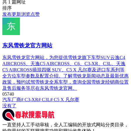
共 1 篇网址
排序
发布
更新
浏览
点赞
东风雪铁龙官方网站
东风雪铁龙官方网站，为您提供雪铁龙旗下车型SUV云逸C4
AIRCROSS、天逸C5 AIRCROSS、C6、C3-XR、C3L、天逸
C5 AIRCROSS插混四驱 SUV、C5 X 凡尔赛及进口车系列等
全方位车型参数及配置介绍。了解雪铁龙新闻动态及最新优惠
政策，预约试驾雪铁龙全系车型，查询全国雪铁龙经销商位置
及售后服务等尽在东风雪铁龙官网。
0
574
0
汽车厂商
# C3-XR
# C3L
# C5 X 凡尔赛
没有了
一直坚持人工手动审核，全人工编辑的开放式网站分类目录，
给您最好的互联网搜索功能和网址收集体验！