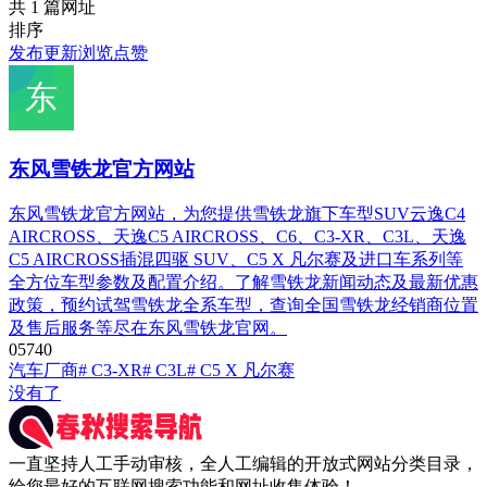
共 1 篇网址
排序
发布
更新
浏览
点赞
东风雪铁龙官方网站
东风雪铁龙官方网站，为您提供雪铁龙旗下车型SUV云逸C4
AIRCROSS、天逸C5 AIRCROSS、C6、C3-XR、C3L、天逸
C5 AIRCROSS插混四驱 SUV、C5 X 凡尔赛及进口车系列等
全方位车型参数及配置介绍。了解雪铁龙新闻动态及最新优惠
政策，预约试驾雪铁龙全系车型，查询全国雪铁龙经销商位置
及售后服务等尽在东风雪铁龙官网。
0
574
0
汽车厂商
# C3-XR
# C3L
# C5 X 凡尔赛
没有了
一直坚持人工手动审核，全人工编辑的开放式网站分类目录，
给您最好的互联网搜索功能和网址收集体验！