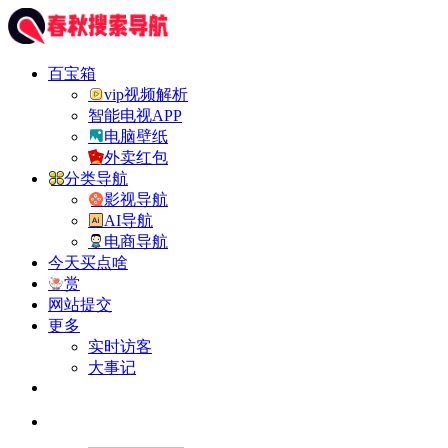
百宝箱
vip视频解析
智能电视APP
电脑壁纸
外卖红包
分类导航
影视导航
AI导航
电商导航
今天买点啥
赏
网站提交
更多
实时访客
大事记