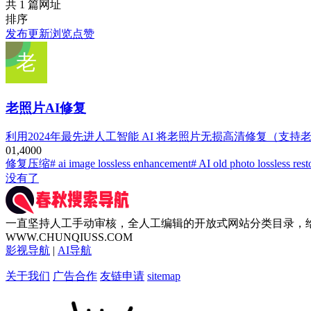
共 1 篇网址
排序
发布
更新
浏览
点赞
老照片AI修复
利用2024年最先进人工智能 AI 将老照片无损高清修复（支
0
1,400
0
修复压缩
# ai image lossless enhancement
# AI old photo lossless rest
没有了
一直坚持人工手动审核，全人工编辑的开放式网站分类目录，
WWW.CHUNQIUSS.COM
影视导航
|
AI导航
关于我们
广告合作
友链申请
sitemap