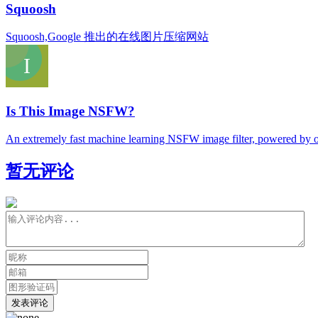
Squoosh
Squoosh,Google 推出的在线图片压缩网站
Is This Image NSFW?
An extremely fast machine learning NSFW image filter, powered by 
暂无评论
发表评论