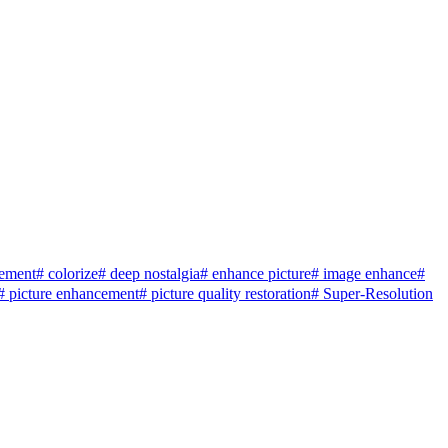
rgement
# colorize
# deep nostalgia
# enhance picture
# image enhance
#
# picture enhancement
# picture quality restoration
# Super-Resolution