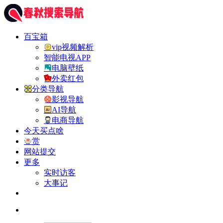
百宝箱
vip视频解析
智能电视APP
电脑壁纸
外卖红包
分类导航
影视导航
AI导航
电商导航
今天买点啥
赏
网站提交
更多
实时访客
大事记