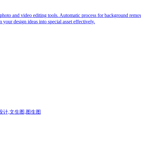
and video editing tools. Automatic process for background remove, i
 your design ideas into special asset effectively.
内设计,文生图,图生图