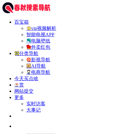
百宝箱
vip视频解析
智能电视APP
电脑壁纸
外卖红包
分类导航
影视导航
AI导航
电商导航
今天买点啥
赏
网站提交
更多
实时访客
大事记