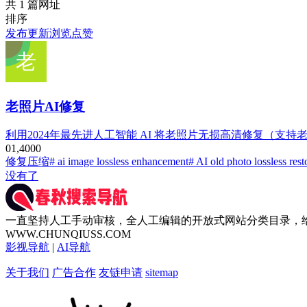
共 1 篇网址
排序
发布
更新
浏览
点赞
老照片AI修复
利用2024年最先进人工智能 AI 将老照片无损高清修复（支
0
1,400
0
修复压缩
# ai image lossless enhancement
# AI old photo lossless rest
没有了
一直坚持人工手动审核，全人工编辑的开放式网站分类目录，
WWW.CHUNQIUSS.COM
影视导航
|
AI导航
关于我们
广告合作
友链申请
sitemap