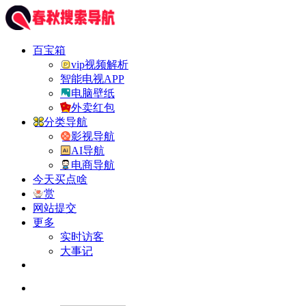
百宝箱
vip视频解析
智能电视APP
电脑壁纸
外卖红包
分类导航
影视导航
AI导航
电商导航
今天买点啥
赏
网站提交
更多
实时访客
大事记