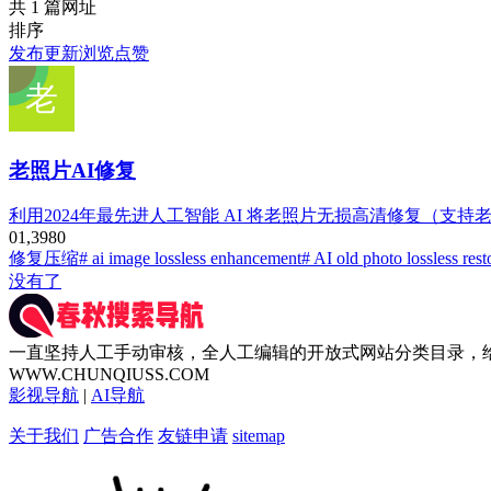
共 1 篇网址
排序
发布
更新
浏览
点赞
老照片AI修复
利用2024年最先进人工智能 AI 将老照片无损高清修复（支
0
1,398
0
修复压缩
# ai image lossless enhancement
# AI old photo lossless rest
没有了
一直坚持人工手动审核，全人工编辑的开放式网站分类目录，
WWW.CHUNQIUSS.COM
影视导航
|
AI导航
关于我们
广告合作
友链申请
sitemap